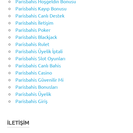
Parisbahis Hoşgeldin Bonusu
Parisbahis Kayıp Bonusu
Parisbahis Canlı Destek
Parisbahis İletişim
Parisbahis Poker
Parisbahis Blackjack
Parisbahis Rulet
Parisbahis Üyelik İptali
Parisbahis Slot Oyunları
Parisbahis Canlı Bahis
Parisbahis Casino
Parisbahis Güvenilir Mi
Parisbahis Bonusları
Parisbahis Üyelik
Parisbahis Giriş
İLETIŞIM