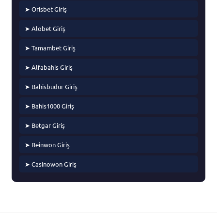
➤ Orisbet Giriş
➤ Alobet Giriş
➤ Tamambet Giriş
➤ Alfabahis Giriş
➤ Bahisbudur Giriş
➤ Bahis1000 Giriş
➤ Betgar Giriş
➤ Beinwon Giriş
➤ Casinowon Giriş