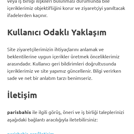
veya iş birliği ilişkileri bulunması durumunda bile
içeriklerimiz objektifliğini korur ve ziyaretçiyi yanıltacak
ifadelerden kaçınır.
Kullanıcı Odaklı Yaklaşım
Site ziyaretçilerimizin ihtiyaçlarını anlamak ve
beklentilerine uygun içerikler üretmek önceliklerimiz
arasındadır. Kullanıcı geri bildirimleri doğrultusunda
içeriklerimiz ve site yapımız güncellenir. Bilgi verirken
sade ve net bir anlatım tarzı benimseriz.
İletişim
parisbahis
ile ilgili görüş, öneri ve iş birliği taleplerinizi
aşağıdaki bağlantı aracılığıyla iletebilirsiniz:
parisbahis.org/iletisim