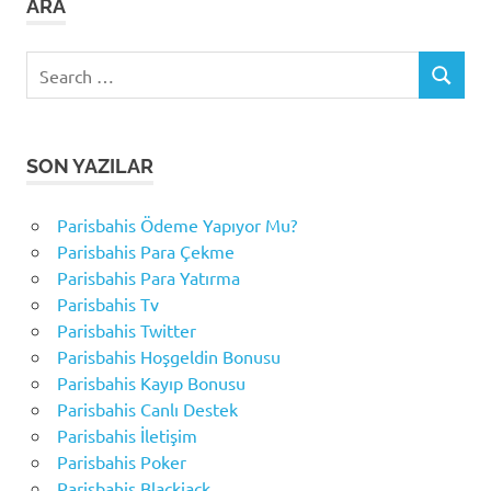
ARA
Search
SEARCH
for:
SON YAZILAR
Parisbahis Ödeme Yapıyor Mu?
Parisbahis Para Çekme
Parisbahis Para Yatırma
Parisbahis Tv
Parisbahis Twitter
Parisbahis Hoşgeldin Bonusu
Parisbahis Kayıp Bonusu
Parisbahis Canlı Destek
Parisbahis İletişim
Parisbahis Poker
Parisbahis Blackjack