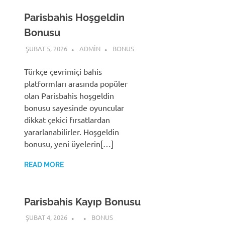
Parisbahis Hoşgeldin
Bonusu
ŞUBAT 5, 2026
ADMIN
BONUS
Türkçe çevrimiçi bahis
platformları arasında popüler
olan Parisbahis hoşgeldin
bonusu sayesinde oyuncular
dikkat çekici fırsatlardan
yararlanabilirler. Hoşgeldin
bonusu, yeni üyelerin[…]
READ MORE
Parisbahis Kayıp Bonusu
ŞUBAT 4, 2026
BONUS