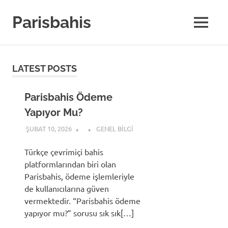
Skip
to
Parisbahis
MENU
content
LATEST POSTS
Parisbahis Ödeme
Yapıyor Mu?
ŞUBAT 10, 2026
GENEL BILGI
Türkçe çevrimiçi bahis
platformlarından biri olan
Parisbahis, ödeme işlemleriyle
de kullanıcılarına güven
vermektedir. “Parisbahis ödeme
yapıyor mu?” sorusu sık sık[…]